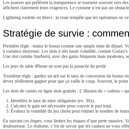
Les joueurs qui préfèrent la transparence se tournent souvent vers de
affichent clairement leurs exigences. Le cynisme n’est pas un obstacl
Lightning roulette en direct : la vraie tempête que les opérateurs ne 
Stratégie de survie : comment
Première règle : traitez le bonus comme une simple mise de départ. Vou
à variance moyenne. Les slots à très haute volatilité, comme Gonzo’s Q
Une slot comme Starburst, avec des gains fréquents mais modestes, se
Les jeux de table iPhone ne sont pas la panacée du profit
Troisième règle : gardez un œil sur le taux de conversion du bonus en
devez réellement gagner pour que ça vaille le coup. Souvent, le point d’
Les slots de casino en ligne slots gratuits : L’illusion du « cadeau » q
Identifiez le taux de mise obligatoire (ex. 30x).
Calculez le gain net nécessaire pour couvrir le pari total.
Évaluez la volatilité du jeu choisi pour estimer le nombre de tours
En suivant ces étapes, vous limitez les risques d’une perte massive. V
douloureuse. Le réalisme, c’est de savoir que les casinos ne vous offr