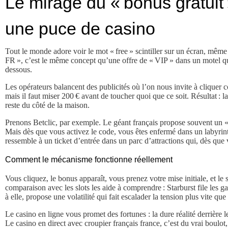
Le mirage du « bonus gratuit 
une puce de casino
Tout le monde adore voir le mot « free » scintiller sur un écran, même 
FR », c’est le même concept qu’une offre de « VIP » dans un motel qui
dessous.
Les opérateurs balancent des publicités où l’on nous invite à cliquer c
mais il faut miser 200 € avant de toucher quoi que ce soit. Résultat : l
reste du côté de la maison.
Prenons Betclic, par exemple. Le géant français propose souvent un « b
Mais dès que vous activez le code, vous êtes enfermé dans un labyrin
ressemble à un ticket d’entrée dans un parc d’attractions qui, dès que
Comment le mécanisme fonctionne réellement
Vous cliquez, le bonus apparaît, vous prenez votre mise initiale, et l
comparaison avec les slots les aide à comprendre : Starburst file les
à elle, propose une volatilité qui fait escalader la tension plus vite que
Le casino en ligne vous promet des fortunes : la dure réalité derrièr
Le casino en direct avec croupier français france, c’est du vrai boulot