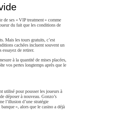
vide
nte de ses « VIP treatment » comme
joueur du fait que les conditions de
. Mais les tours gratuits, c’est
nditions cachées incluent souvent un
 essayez de retirer.
 mesure à la quantité de mises placées,
olte vos pertes longtemps après que le
t utilisé pour pousser les joueurs à
le de déposer à nouveau. Gonzo’s
 l’illusion d’une stratégie
 banque », alors que le casino a déjà