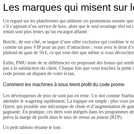
Les marques qui misent sur l
Un regard sur les plateformes qui utilisent ces promotions montre qu
s’il s’agissait d’un service de luxe, alors que le seul avantage réel est
retrait sont plus lentes qu’un escargot affamé.
Betclic, de son côté, se targue d’une offre exclusive qui combine le ro
comme un pass VIP pour un parc d’attractions : vous avez le droit d’e
plafond de gain de 50 €, ce qui veut dire que même si vous décrochez l
Enfin, PMU tente de se différencier en proposant des bonus qui semblent 
pas à la satisfaction du client. Chaque fois que vous touchez la petit
code promo ait disparu de votre écran.
Comment les machines à sous tirent profit du code promo
Les développeurs de jeux ne sont pas en reste. Un slot comme Starburst,
atteindre le wagering rapidement. La logique est simple : plus vous j
Quest, qui possède une mécanique de chute et d’augmentation de gains
gagnante. En pratique, ces titres sont intégrés dans les programmes de
prévu la marge de profit dans le taux de retour au joueur (RTP).
Un petit tableau résume le tout :