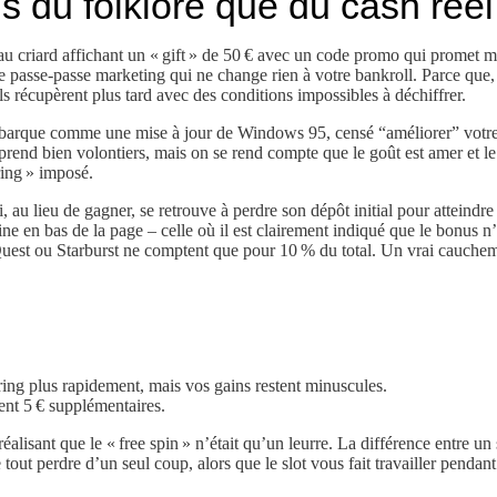
s du folklore que du cash réel
 criard affichant un « gift » de 50 € avec un code promo qui promet mont
e passe‑passe marketing qui ne change rien à votre bankroll. Parce que,
u’ils récupèrent plus tard avec des conditions impossibles à déchiffrer.
ébarque comme une mise à jour de Windows 95, censé “améliorer” votre 
 prend bien volontiers, mais on se rend compte que le goût est amer et l
ring » imposé.
 au lieu de gagner, se retrouve à perdre son dépôt initial pour atteindre
e fine en bas de la page – celle où il est clairement indiqué que le bonus n
 Quest ou Starburst ne comptent que pour 10 % du total. Un vrai cauche
ering plus rapidement, mais vos gains restent minuscules.
otent 5 € supplémentaires.
éalisant que le « free spin » n’était qu’un leurre. La différence entre un 
 tout perdre d’un seul coup, alors que le slot vous fait travailler penda