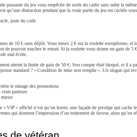
ande passante du jeu vous empêche de sortir du cadre sans subir la même
 n’est qu’une distraction pendant que la vraie partie du jeu est cachée so
acle, juste du code
us de 10 € sans dépôt. Vous misez 2 € sur la roulette européenne, et la
 de pouvoir toucher le retrait. Si la roulette vous donne un gain de 5 
ode mal écrite.
ent atteint la limite de gain de 50 €. Son compte était bloqué, et il a p
 réponse standard ? « Condition de mise non remplie ». Un slogan qui r
rrière le mirage des promotions
 vrais parieurs
t mieux
 « VIP » affiché n’est qu’un leurre, une façade de prestige qui cache l
 termes qui donnent l’impression d’un traitement de faveur, alors qu’en ré
es de vétéran