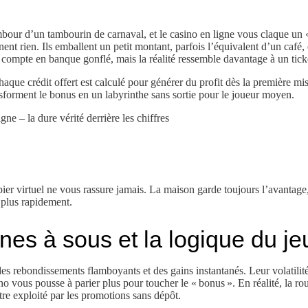
ambour d’un tambourin de carnaval, et le casino en ligne vous claque un «
nent rien. Ils emballent un petit montant, parfois l’équivalent d’un café
 compte en banque gonflé, mais la réalité ressemble davantage à un ticket
que crédit offert est calculé pour générer du profit dès la première mi
sforment le bonus en un labyrinthe sans sortie pour le joueur moyen.
e – la dure vérité derrière les chiffres
oupier virtuel ne vous rassure jamais. La maison garde toujours l’avantag
e plus rapidement.
es à sous et la logique du je
rebondissements flamboyants et des gains instantanés. Leur volatilité 
o vous pousse à parier plus pour toucher le « bonus ». En réalité, la roule
être exploité par les promotions sans dépôt.