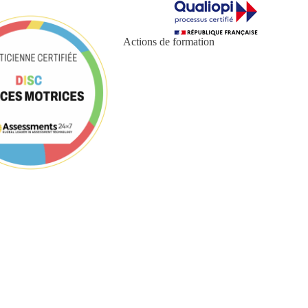
Actions de formation