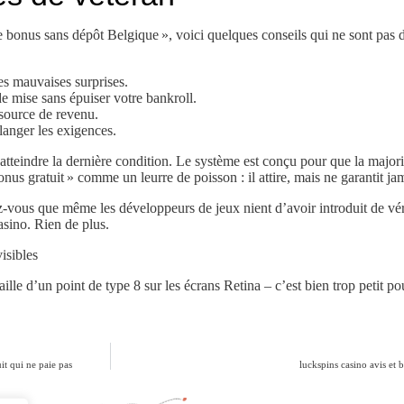
 bonus sans dépôt Belgique », voici quelques conseils qui ne sont pas 
es mauvaises surprises.
de mise sans épuiser votre bankroll.
source de revenu.
langer les exigences.
’atteindre la dernière condition. Le système est conçu pour que la major
nus gratuit » comme un leurre de poisson : il attire, mais ne garantit jam
ez-vous que même les développeurs de jeux nient d’avoir introduit de vé
asino. Rien de plus.
isibles
aille d’un point de type 8 sur les écrans Retina – c’est bien trop petit po
it qui ne paie pas
luckspins casino avis et 