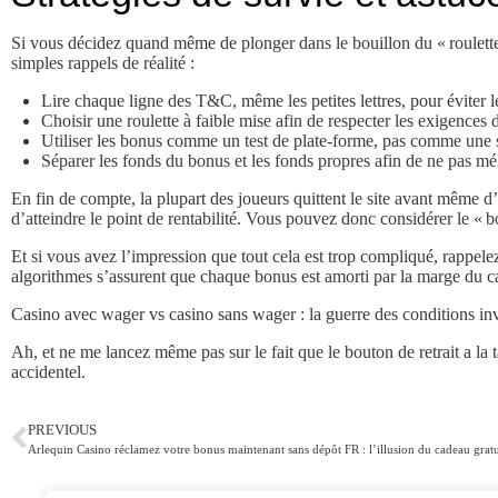
Si vous décidez quand même de plonger dans le bouillon du « roulette
simples rappels de réalité :
Lire chaque ligne des T&C, même les petites lettres, pour éviter l
Choisir une roulette à faible mise afin de respecter les exigences 
Utiliser les bonus comme un test de plate-forme, pas comme une 
Séparer les fonds du bonus et les fonds propres afin de ne pas mé
En fin de compte, la plupart des joueurs quittent le site avant même d
d’atteindre le point de rentabilité. Vous pouvez donc considérer le « bo
Et si vous avez l’impression que tout cela est trop compliqué, rappel
algorithmes s’assurent que chaque bonus est amorti par la marge du c
Casino avec wager vs casino sans wager : la guerre des conditions inv
Ah, et ne me lancez même pas sur le fait que le bouton de retrait a la t
accidentel.
PREVIOUS
Arlequin Casino réclamez votre bonus maintenant sans dépôt FR : l’illusion du cadeau gratu