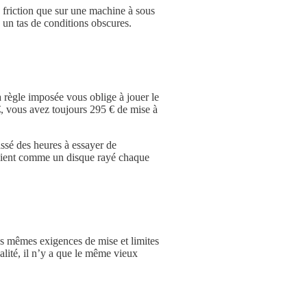
 friction que sur une machine à sous
us un tas de conditions obscures.
 règle imposée vous oblige à jouer le
€, vous avez toujours 295 € de mise à
assé des heures à essayer de
evient comme un disque rayé chaque
es mêmes exigences de mise et limites
alité, il n’y a que le même vieux