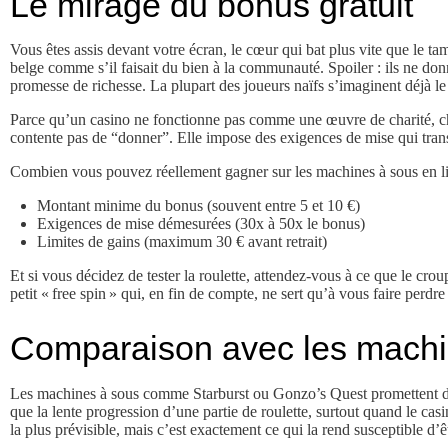
Le mirage du bonus gratuit
Vous êtes assis devant votre écran, le cœur qui bat plus vite que le t
belge comme s’il faisait du bien à la communauté. Spoiler : ils ne don
promesse de richesse. La plupart des joueurs naïfs s’imaginent déjà le
Parce qu’un casino ne fonctionne pas comme une œuvre de charité, cha
contente pas de “donner”. Elle impose des exigences de mise qui tran
Combien vous pouvez réellement gagner sur les machines à sous en lign
Montant minime du bonus (souvent entre 5 et 10 €)
Exigences de mise démesurées (30x à 50x le bonus)
Limites de gains (maximum 30 € avant retrait)
Et si vous décidez de tester la roulette, attendez-vous à ce que le cr
petit « free spin » qui, en fin de compte, ne sert qu’à vous faire perdr
Comparaison avec les machin
Les machines à sous comme Starburst ou Gonzo’s Quest promettent des 
que la lente progression d’une partie de roulette, surtout quand le casin
la plus prévisible, mais c’est exactement ce qui la rend susceptible d’