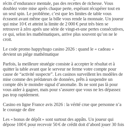
récits d’endurance mentale, pas des recettes de richesse. Vous
doublez votre mise après chaque perte, espérant récupérer tout en
un seul spin. Le problème, c’est que les limites de table vous
écrasent avant même que la bille vous rende la monnaie. Un joueur
qui mise 10 € et atteint la limite de 2 000 € peut très bien se
retrouver à zéro après une série de vingt‑et‑une pertes consécutives,
ce qui, selon les mathématiques, arrive plus souvent qu’on ne le
croit.
Le code promo happyhugo casino 2026 : quand le « cadeau »
devient un piège mathématique
Parfois, la meilleure stratégie consiste à accepter le résultat et à
quitter la table avant que le serveur ne ferme votre compte pour
cause de “activité suspecte”. Les casinos surveillent les modèles de
mise comme des prédateurs de données, prêts à suspendre un
compte dès le moindre signal d’anomalie. Ils ne sont pas là pour
vous aider à gagner, mais pour s’assurer que vous ne les dépassez
pas trop rapidement.
Casino en ligne France avis 2026 : la vérité crue que personne n’a
le courage de dire
Les « bonus de dépôt » sont surtout des appâts. Un joueur qui
dépose 100 € pour recevoir 50 € de crédit doit d’abord jouer 30 fois