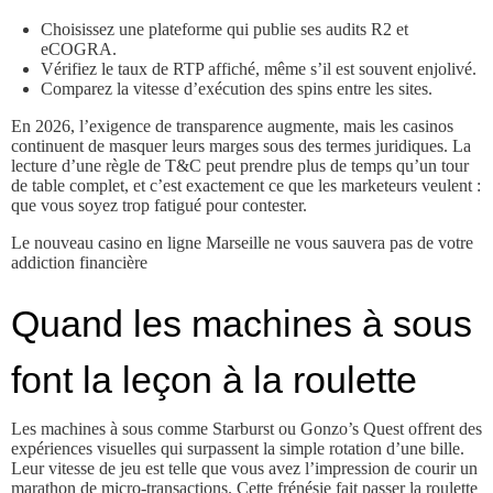
Choisissez une plateforme qui publie ses audits R2 et
eCOGRA.
Vérifiez le taux de RTP affiché, même s’il est souvent enjolivé.
Comparez la vitesse d’exécution des spins entre les sites.
En 2026, l’exigence de transparence augmente, mais les casinos
continuent de masquer leurs marges sous des termes juridiques. La
lecture d’une règle de T&C peut prendre plus de temps qu’un tour
de table complet, et c’est exactement ce que les marketeurs veulent :
que vous soyez trop fatigué pour contester.
Le nouveau casino en ligne Marseille ne vous sauvera pas de votre
addiction financière
Quand les machines à sous
font la leçon à la roulette
Les machines à sous comme Starburst ou Gonzo’s Quest offrent des
expériences visuelles qui surpassent la simple rotation d’une bille.
Leur vitesse de jeu est telle que vous avez l’impression de courir un
marathon de micro‑transactions. Cette frénésie fait passer la roulette