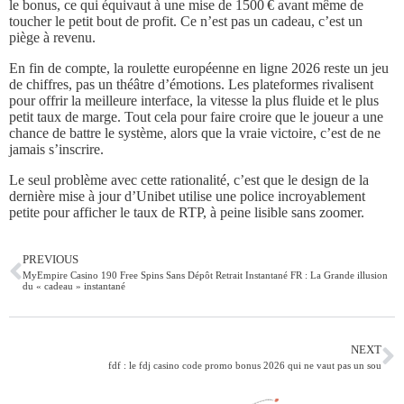
le bonus, ce qui équivaut à une mise de 1500 € avant même de
toucher le petit bout de profit. Ce n’est pas un cadeau, c’est un
piège à revenu.
En fin de compte, la roulette européenne en ligne 2026 reste un jeu
de chiffres, pas un théâtre d’émotions. Les plateformes rivalisent
pour offrir la meilleure interface, la vitesse la plus fluide et le plus
petit taux de marge. Tout cela pour faire croire que le joueur a une
chance de battre le système, alors que la vraie victoire, c’est de ne
jamais s’inscrire.
Le seul problème avec cette rationalité, c’est que le design de la
dernière mise à jour d’Unibet utilise une police incroyablement
petite pour afficher le taux de RTP, à peine lisible sans zoomer.
PREVIOUS
MyEmpire Casino 190 Free Spins Sans Dépôt Retrait Instantané FR : La Grande illusion
du « cadeau » instantané
NEXT
fdf : le fdj casino code promo bonus 2026 qui ne vaut pas un sou