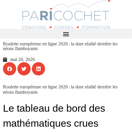
Roulette européenne en ligne 2026 : la dure réalité derrière les
néons flamboyants
mai 20, 2026
Roulette européenne en ligne 2026 : la dure réalité derrière les
néons flamboyants
Le tableau de bord des
mathématiques crues