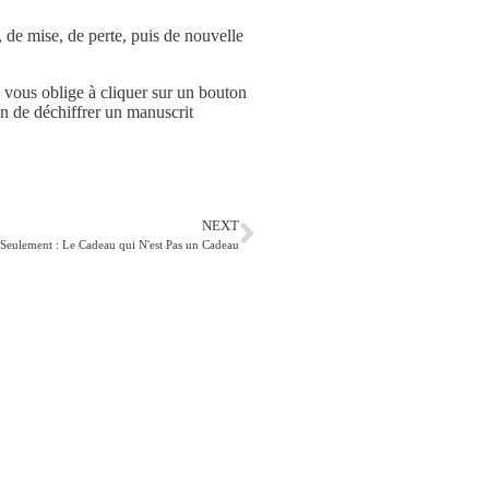
, de mise, de perte, puis de nouvelle
e vous oblige à cliquer sur un bouton
ion de déchiffrer un manuscrit
NEXT
 Seulement : Le Cadeau qui N'est Pas un Cadeau