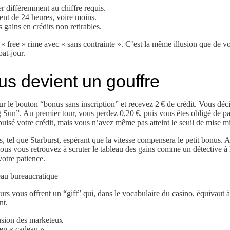
er différemment au chiffre requis.
vent de 24 heures, voire moins.
 gains en crédits non retirables.
 « free » rime avec « sans contrainte ». C’est la même illusion que de 
at-jour.
us devient un gouffre
r le bouton “bonus sans inscription” et recevez 2 € de crédit. Vous déc
ing Sun”. Au premier tour, vous perdez 0,20 €, puis vous êtes obligé de 
épuisé votre crédit, mais vous n’avez même pas atteint le seuil de mise 
s, tel que Starburst, espérant que la vitesse compensera le petit bonus. 
vous vous retrouvez à scruter le tableau des gains comme un détective à 
votre patience.
eau bureaucratique
s vous offrent un “gift” qui, dans le vocabulaire du casino, équivaut à 
nt.
lusion des marketeux
 en « cadeau »