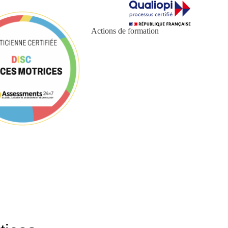
Actions de formation