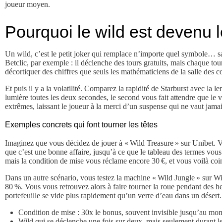
joueur moyen.
Pourquoi le wild est devenu l
Un wild, c’est le petit joker qui remplace n’importe quel symbole… sa
Betclic, par exemple : il déclenche des tours gratuits, mais chaque t
décortiquer des chiffres que seuls les mathématiciens de la salle des 
Et puis il y a la volatilité. Comparez la rapidité de Starburst avec l
lumière toutes les deux secondes, le second vous fait attendre que le 
extrêmes, laissant le joueur à la merci d’un suspense qui ne vaut jamais
Exemples concrets qui font tourner les têtes
Imaginez que vous décidez de jouer à « Wild Treasure » sur Unibet. Vo
que c’est une bonne affaire, jusqu’à ce que le tableau des termes vou
mais la condition de mise vous réclame encore 30 €, et vous voilà coi
Dans un autre scénario, vous testez la machine « Wild Jungle » sur Win
80 %. Vous vous retrouvez alors à faire tourner la roue pendant des he
portefeuille se vide plus rapidement qu’un verre d’eau dans un désert.
Condition de mise : 30x le bonus, souvent invisible jusqu’au mome
Wild qui se déclenche une fois sur deux, mais seulement durant les