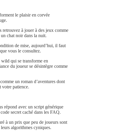
forment le plaisir en corvée
uge.
s retrouvez à jouer à des jeux comme
un chat noir dans la nuit.
ndition de mise, aujourd’hui, il faut
que vous le consultez.
n wild qui se transforme en
nfiance du joueur se désintègre comme
e lit comme un roman d’aventures dont
 votre patience.
vous répond avec un script générique
n code secret caché dans les FAQ.
uré à un prix que peu de joueurs sont
 leurs algorithmes cyniques.