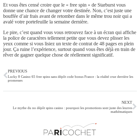
Et vous êtes censé croire que le « free spin » de Starburst vous
donne une chance de changer votre destinée. Non, c’est juste une
bouffée d’air frais avant de retomber dans le même trou noir qui a
avalé votre portefeuille la semaine dernière.
Le pire, c’est quand vous vous retrouvez face à un écran qui affiche
la police de caractères tellement petite que vous devez plisser les
yeux comme si vous lisiez un texte de contrat de 48 pages en plein
jour. Ça ruine l’expérience, surtout quand vous êtes déjà en train de
rêver de gagner quelque chose de réellement significatif.
PREVIOUS
Lucky 8 Casino 65 free spins sans dépôt code bonus France : la réalité crue derrière les
promesses
NEXT
Le mythe du no dépôt spins casino : pourquoi les promotions sont juste des leurres
mathématiques