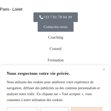
Paris - Loiret
+33 7 81 78 04 39
Contactez-nous
Coaching
Conseil
Formation
Nutrition
Nous respectons votre vie privée.
Nous utilisons des cookies pour améliorer votre expérience de
Programme Parenthèse
navigation, diffuser des publicités ou des contenus personnalisés et
analyser notre trafic. En cliquant sur « Tout accepter », vous
consentez à notre utilisation des cookies.
Politique de confidentialité
Mentions légales