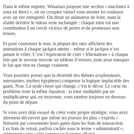
Dans le même registre, Winamax propose une section « machines à
sous en direct », où un croupier virtuel vous montre les rouleaux
avec un rire enregistré. On dirait un animateur de foire, mais la
réalité derrière le rideau reste inchangée : chaque mise est une
contribution à un cercle vicieux de pertes et de promesses non
tenues.
Et pour couronner le tout, la plupart des sites affichent des
animations à chaque jackpot atteint – même si le jackpot n’est
jamais le vôtre. C’est l’équivalent de crier « félicitations » à chaque
fois que le serveur renvoie un tableau d’erreurs, juste pour masquer
le fait que rien ne change vraiment.
Vous pourriez penser que la diversité des thèmes (explorateurs,
astronautes, mythes égyptiens) compense la logique implacable des
gains. Non. La seule chose qui change, c’est le décor. Le cœur du
problème reste la même équation : la mise multipliée par un
multiplicateur qui, en moyenne, vous ramène toujours en dessous
du point de départ.
Si vous avez déjà essayé de créer votre propre stratégie, vous avez
sûrement découvert que même les joueurs les plus « experts »
finissent par consommer leurs gains dans les frais de transaction.
Les frais de retrait, parfois cachés sous le terme « administratif »,
grignotent votre solde comme un hamster affamé.