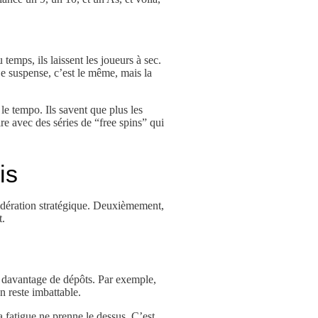
temps, ils laissent les joueurs à sec.
Le suspense, c’est le même, mais la
e tempo. Ils savent que plus les
re avec des séries de “free spins” qui
is
sidération stratégique. Deuxièmement,
t.
r davantage de dépôts. Par exemple,
n reste imbattable.
a fatigue ne prenne le dessus. C’est