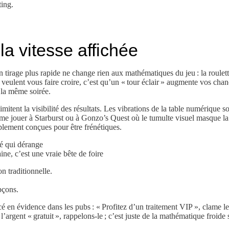
ting.
a vitesse affichée
n tirage plus rapide ne change rien aux mathématiques du jeu : la roulet
lent vous faire croire, c’est qu’un « tour éclair » augmente vos chance
 la même soirée.
mitent la visibilité des résultats. Les vibrations de la table numérique so
me jouer à Starburst ou à Gonzo’s Quest où le tumulte visuel masque la v
mplement conçues pour être frénétiques.
té qui dérange
e, c’est une vraie bête de foire
 traditionnelle.
pçons.
 en évidence dans les pubs : « Profitez d’un traitement VIP », clame le t
 l’argent « gratuit », rappelons-le ; c’est juste de la mathématique froid