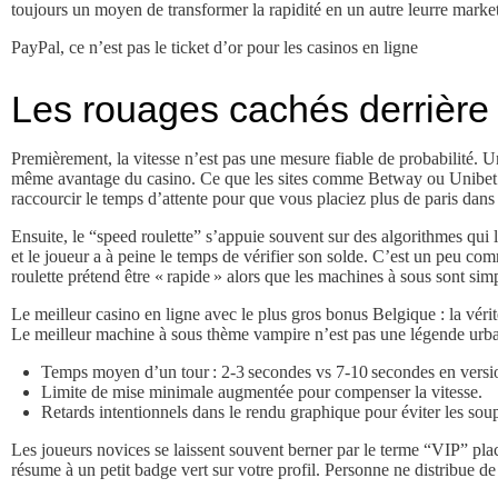
toujours un moyen de transformer la rapidité en un autre leurre marke
PayPal, ce n’est pas le ticket d’or pour les casinos en ligne
Les rouages cachés derrière l
Premièrement, la vitesse n’est pas une mesure fiable de probabilité. U
même avantage du casino. Ce que les sites comme Betway ou Unibet veu
raccourcir le temps d’attente pour que vous placiez plus de paris dans
Ensuite, le “speed roulette” s’appuie souvent sur des algorithmes qui li
et le joueur a à peine le temps de vérifier son solde. C’est un peu com
roulette prétend être « rapide » alors que les machines à sous sont si
Le meilleur casino en ligne avec le plus gros bonus Belgique : la véri
Le meilleur machine à sous thème vampire n’est pas une légende urbain
Temps moyen d’un tour : 2‑3 secondes vs 7‑10 secondes en version
Limite de mise minimale augmentée pour compenser la vitesse.
Retards intentionnels dans le rendu graphique pour éviter les sou
Les joueurs novices se laissent souvent berner par le terme “VIP” placé
résume à un petit badge vert sur votre profil. Personne ne distribue de