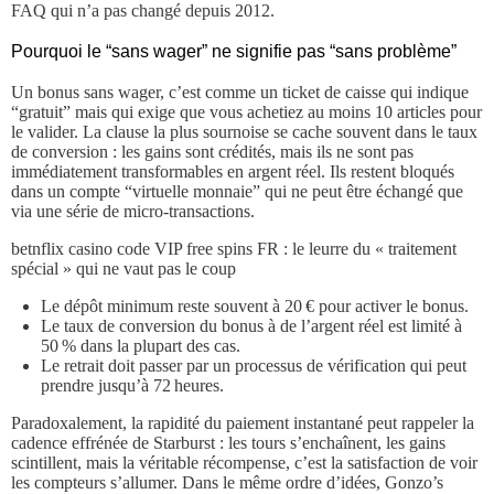
FAQ qui n’a pas changé depuis 2012.
Pourquoi le “sans wager” ne signifie pas “sans problème”
Un bonus sans wager, c’est comme un ticket de caisse qui indique
“gratuit” mais qui exige que vous achetiez au moins 10 articles pour
le valider. La clause la plus sournoise se cache souvent dans le taux
de conversion : les gains sont crédités, mais ils ne sont pas
immédiatement transformables en argent réel. Ils restent bloqués
dans un compte “virtuelle monnaie” qui ne peut être échangé que
via une série de micro‑transactions.
betnflix casino code VIP free spins FR : le leurre du « traitement
spécial » qui ne vaut pas le coup
Le dépôt minimum reste souvent à 20 € pour activer le bonus.
Le taux de conversion du bonus à de l’argent réel est limité à
50 % dans la plupart des cas.
Le retrait doit passer par un processus de vérification qui peut
prendre jusqu’à 72 heures.
Paradoxalement, la rapidité du paiement instantané peut rappeler la
cadence effrénée de Starburst : les tours s’enchaînent, les gains
scintillent, mais la véritable récompense, c’est la satisfaction de voir
les compteurs s’allumer. Dans le même ordre d’idées, Gonzo’s