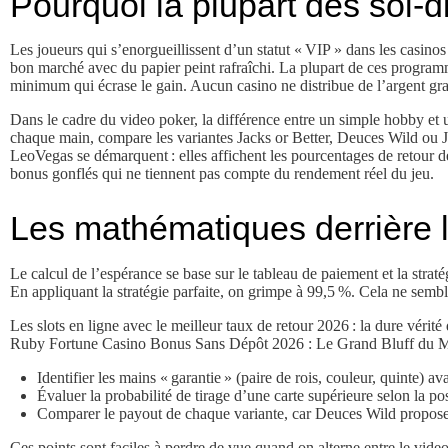
Pourquoi la plupart des soi-d
Les joueurs qui s’enorgueillissent d’un statut « VIP » dans les casino
bon marché avec du papier peint rafraîchi. La plupart de ces program
minimum qui écrase le gain. Aucun casino ne distribue de l’argent gratu
Dans le cadre du video poker, la différence entre un simple hobby et u
chaque main, compare les variantes Jacks or Better, Deuces Wild ou Jo
LeoVegas se démarquent : elles affichent les pourcentages de retour de 
bonus gonflés qui ne tiennent pas compte du rendement réel du jeu.
Les mathématiques derrière l
Le calcul de l’espérance se base sur le tableau de paiement et la stra
En appliquant la stratégie parfaite, on grimpe à 99,5 %. Cela ne semb
Les slots en ligne avec le meilleur taux de retour 2026 : la dure vérité d
Ruby Fortune Casino Bonus Sans Dépôt 2026 : Le Grand Bluff du M
Identifier les mains « garantie » (paire de rois, couleur, quinte) av
Évaluer la probabilité de tirage d’une carte supérieure selon la pos
Comparer le payout de chaque variante, car Deuces Wild propose s
Ces points sont faciles à perdre de vue quand on alterne entre le vid