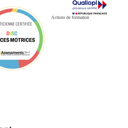
Actions de formation