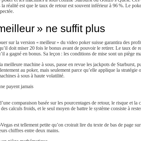
a réalité est que le taux de retour est souvent inférieur à 96 %. Le poker
spectée.
eilleur » ne suffit plus
uer sur la version « meilleur » du video poker suisse garantira des profit
’il doit miser 20 fois le bonus avant de pouvoir le retirer. Le taux de r
qu’il a gagné en bonus. Sa leçon : les conditions de mise sont un piège m
la meilleure machine à sous, passe en revue les jackpots de Starburst, p
lentement au poker, mais seulement parce qu’elle applique la stratégie o
machines à sous à haute volatilité.
i ne payent jamais
agit d’une comparaison basée sur les pourcentages de retour, le risque et 
es calculs froids, et le seul moyen de battre le système consiste à rester
oVegas est tellement petite qu’on croirait lire du texte de bas de page s
leurs chiffres entre deux mains.