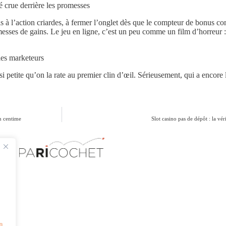
é crue derrière les promesses
els à l’action criardes, à fermer l’onglet dès que le compteur de bonus c
sses de gains. Le jeu en ligne, c’est un peu comme un film d’horreur : l
les marketeurs
 si petite qu’on la rate au premier clin d’œil. Sérieusement, qui a encor
n centime
Slot casino pas de dépôt : la vér