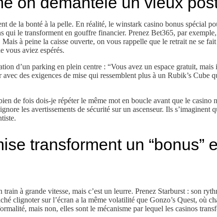
e on démantèle un vieux post
ent de la bonté à la pelle. En réalité, le winstark casino bonus spécial 
ons qui le transforment en gouffre financier. Prenez Bet365, par exemple
ais à peine la caisse ouverte, on vous rappelle que le retrait ne se fai
ue vous aviez espérés.
ation d’un parking en plein centre : “Vous avez un espace gratuit, mais i
r avec des exigences de mise qui ressemblent plus à un Rubik’s Cube qu
ien de fois dois-je répéter le même mot en boucle avant que le casino n
gnore les avertissements de sécurité sur un ascenseur. Ils s’imaginent qu
tiste.
ise transforment un “bonus” e
 train à grande vitesse, mais c’est un leurre. Prenez Starburst : son ryt
ché clignoter sur l’écran a la même volatilité que Gonzo’s Quest, où ch
ormalité, mais non, elles sont le mécanisme par lequel les casinos transf