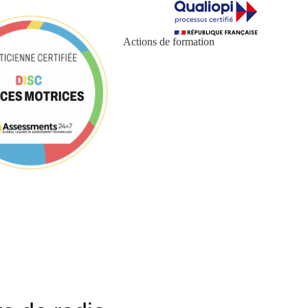
Actions de formation