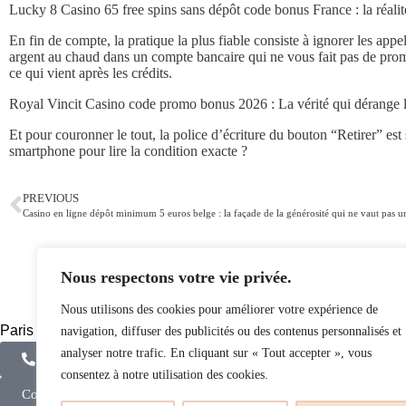
Lucky 8 Casino 65 free spins sans dépôt code bonus France : la réalit
En fin de compte, la pratique la plus fiable consiste à ignorer les app
argent au chaud dans un compte bancaire qui ne vous fait pas de prome
ce qui vient après les crédits.
Royal Vincit Casino code promo bonus 2026 : La vérité qui dérange 
Et pour couronner le tout, la police d’écriture du bouton “Retirer” est
smartphone pour lire la condition exacte ?
PREVIOUS
Casino en ligne dépôt minimum 5 euros belge : la façade de la générosité qui ne vaut pas u
Nous respectons votre vie privée.
Nous utilisons des cookies pour améliorer votre expérience de
Paris - Loiret
navigation, diffuser des publicités ou des contenus personnalisés et
analyser notre trafic. En cliquant sur « Tout accepter », vous
+33 7 81 78 04 39
consentez à notre utilisation des cookies.
Contactez-nous