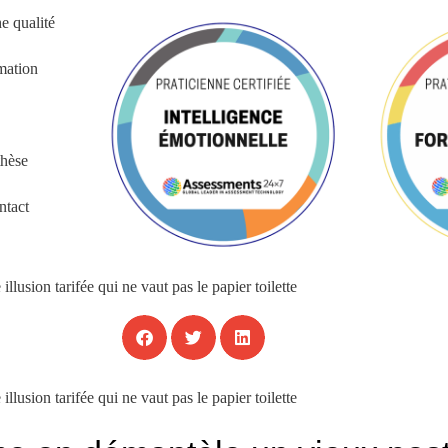
 qualité
mation
hèse
ntact
lusion tarifée qui ne vaut pas le papier toilette
lusion tarifée qui ne vaut pas le papier toilette