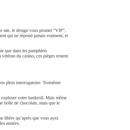
 le site, le design vous promet “VIP”,
ent qui ne répond jamais vraiment, et
iste que dans les pamphlets
vétéran du casino, ces pièges restent
en plein interrogatoire. Troisième
ns exploser votre bankroll. Mais même
e boîte de chocolats, mais que le
se libère qu’après que vous ayez
des années.