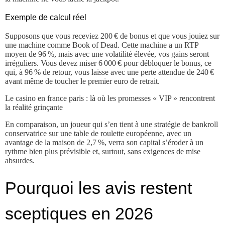
Exemple de calcul réel
Supposons que vous receviez 200 € de bonus et que vous jouiez sur
une machine comme Book of Dead. Cette machine a un RTP
moyen de 96 %, mais avec une volatilité élevée, vos gains seront
irréguliers. Vous devez miser 6 000 € pour débloquer le bonus, ce
qui, à 96 % de retour, vous laisse avec une perte attendue de 240 €
avant même de toucher le premier euro de retrait.
Le casino en france paris : là où les promesses « VIP » rencontrent
la réalité grinçante
En comparaison, un joueur qui s’en tient à une stratégie de bankroll
conservatrice sur une table de roulette européenne, avec un
avantage de la maison de 2,7 %, verra son capital s’éroder à un
rythme bien plus prévisible et, surtout, sans exigences de mise
absurdes.
Pourquoi les avis restent
sceptiques en 2026