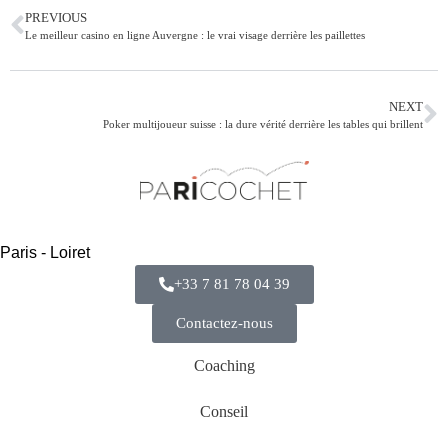
PREVIOUS
Le meilleur casino en ligne Auvergne : le vrai visage derrière les paillettes
NEXT
Poker multijoueur suisse : la dure vérité derrière les tables qui brillent
Paris - Loiret
+33 7 81 78 04 39
Contactez-nous
Coaching
Conseil