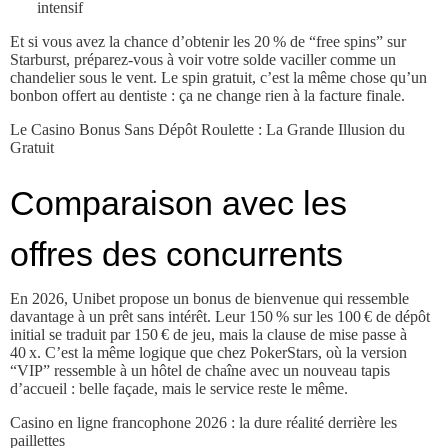
intensif
Et si vous avez la chance d’obtenir les 20 % de “free spins” sur
Starburst, préparez-vous à voir votre solde vaciller comme un
chandelier sous le vent. Le spin gratuit, c’est la même chose qu’un
bonbon offert au dentiste : ça ne change rien à la facture finale.
Le Casino Bonus Sans Dépôt Roulette : La Grande Illusion du
Gratuit
Comparaison avec les
offres des concurrents
En 2026, Unibet propose un bonus de bienvenue qui ressemble
davantage à un prêt sans intérêt. Leur 150 % sur les 100 € de dépôt
initial se traduit par 150 € de jeu, mais la clause de mise passe à
40 x. C’est la même logique que chez PokerStars, où la version
“VIP” ressemble à un hôtel de chaîne avec un nouveau tapis
d’accueil : belle façade, mais le service reste le même.
Casino en ligne francophone 2026 : la dure réalité derrière les
paillettes