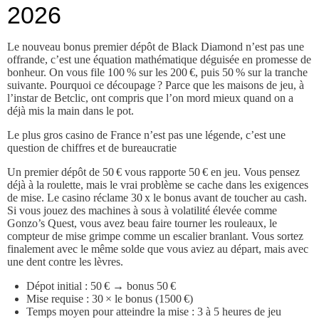
2026
Le nouveau bonus premier dépôt de Black Diamond n’est pas une
offrande, c’est une équation mathématique déguisée en promesse de
bonheur. On vous file 100 % sur les 200 €, puis 50 % sur la tranche
suivante. Pourquoi ce découpage ? Parce que les maisons de jeu, à
l’instar de Betclic, ont compris que l’on mord mieux quand on a
déjà mis la main dans le pot.
Le plus gros casino de France n’est pas une légende, c’est une
question de chiffres et de bureaucratie
Un premier dépôt de 50 € vous rapporte 50 € en jeu. Vous pensez
déjà à la roulette, mais le vrai problème se cache dans les exigences
de mise. Le casino réclame 30 x le bonus avant de toucher au cash.
Si vous jouez des machines à sous à volatilité élevée comme
Gonzo’s Quest, vous avez beau faire tourner les rouleaux, le
compteur de mise grimpe comme un escalier branlant. Vous sortez
finalement avec le même solde que vous aviez au départ, mais avec
une dent contre les lèvres.
Dépot initial : 50 € → bonus 50 €
Mise requise : 30 × le bonus (1500 €)
Temps moyen pour atteindre la mise : 3 à 5 heures de jeu