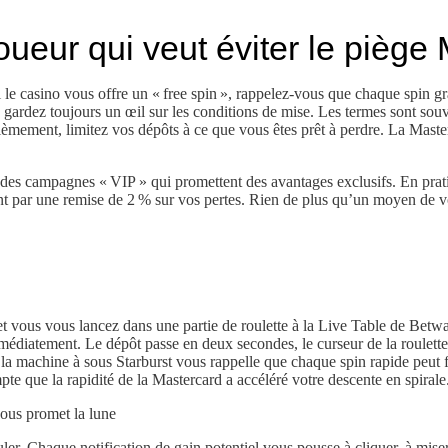
joueur qui veut éviter le piège
e casino vous offre un « free spin », rappelez-vous que chaque spin gratu
 gardez toujours un œil sur les conditions de mise. Les termes sont sou
ièmement, limitez vos dépôts à ce que vous êtes prêt à perdre. La Masterc
t des campagnes « VIP » qui promettent des avantages exclusifs. En prat
nt par une remise de 2 % sur vos pertes. Rien de plus qu’un moyen de vo
t vous vous lancez dans une partie de roulette à la Live Table de Betwa
médiatement. Le dépôt passe en deux secondes, le curseur de la roulette
 la machine à sous Starburst vous rappelle que chaque spin rapide peut 
 que la rapidité de la Mastercard a accéléré votre descente en spirale
vous promet la lune
r. Chaque notification de gain potentiel vous pousse à cliquer, à miser, à