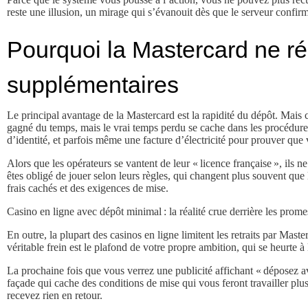
reste une illusion, un mirage qui s’évanouit dès que le serveur confirme
Pourquoi la Mastercard ne ré
supplémentaires
Le principal avantage de la Mastercard est la rapidité du dépôt. Mais 
gagné du temps, mais le vrai temps perdu se cache dans les procédures
d’identité, et parfois même une facture d’électricité pour prouver que 
Alors que les opérateurs se vantent de leur « licence française », ils
êtes obligé de jouer selon leurs règles, qui changent plus souvent que 
frais cachés et des exigences de mise.
Casino en ligne avec dépôt minimal : la réalité crue derrière les prom
En outre, la plupart des casinos en ligne limitent les retraits par Mas
véritable frein est le plafond de votre propre ambition, qui se heurte à
La prochaine fois que vous verrez une publicité affichant « déposez a
façade qui cache des conditions de mise qui vous feront travailler p
recevez rien en retour.