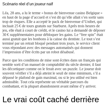
Scénario réel d’un joueur naïf
Léa, 28 ans, a lu le terme « bonus de bienvenue casino Belgique »
en haut de la page d’accueil et s’est dit qu’elle allait s’en sortir sans
trop de risques. Elle a accepté le pack de bienvenue d’Unibet, qui
incluait 25 € de tours gratuits sur Starburst. Après trois heures de
jeu, elle était à court de crédit, et le casino lui a demandé de déposer
30 € supplémentaires pour débloquer les gains. Le “free spin” était
aussi gratuit que les bonbons à la caisse du dentiste. Le tout s’est
terminé par un retrait bloqué pendant trois jours, le service client
vous répondant avec des messages automatisés qui donnent
l’impression d’être écrits par un robot désabusé.
Parce que les conditions de mise sont écrites dans un français qui
semble sorti d’un manuel de comptabilité du siècle dernier, il faut
les décortiquer comme on le ferait avec un puzzle. Le joueur doit
souvent vérifier s’il a déjà atteint le seuil de mise minimum, s’il a
dépassé le plafond de gain maximal, ou si le jeu utilisé est bien
admissible. Tout cela représente un véritable parcours du
combattant, et la plupart abandonnent avant même d’y arriver.
Le vrai coût caché derrière