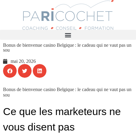
Bonus de bienvenue casino Belgique : le cadeau qui ne vaut pas un
sou
mai 20, 2026
Bonus de bienvenue casino Belgique : le cadeau qui ne vaut pas un
sou
Ce que les marketeurs ne
vous disent pas