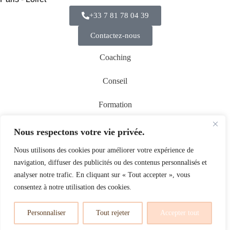
+33 7 81 78 04 39
Contactez-nous
Coaching
Conseil
Formation
Nutrition
Nous respectons votre vie privée.
Nous utilisons des cookies pour améliorer votre expérience de
Programme Parenthèse
navigation, diffuser des publicités ou des contenus personnalisés et
analyser notre trafic. En cliquant sur « Tout accepter », vous
consentez à notre utilisation des cookies.
Politique de confidentialité
Mentions légales
© 2023 – 2024 Paricochet. Tous droits réservés. Création
Personnaliser
Tout rejeter
Accepter tout
Webdesigndev.