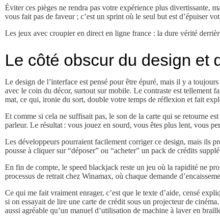
Éviter ces pièges ne rendra pas votre expérience plus divertissante, m
vous fait pas de faveur ; c’est un sprint où le seul but est d’épuiser 
Les jeux avec croupier en direct en ligne france : la dure vérité derrièr
Le côté obscur du design et 
Le design de l’interface est pensé pour être épuré, mais il y a toujour
avec le coin du décor, surtout sur mobile. Le contraste est tellement 
mat, ce qui, ironie du sort, double votre temps de réflexion et fait exp
Et comme si cela ne suffisait pas, le son de la carte qui se retourne e
parleur. Le résultat : vous jouez en sourd, vous êtes plus lent, vous per
Les développeurs pourraient facilement corriger ce design, mais ils pré
pousse à cliquer sur “déposer” ou “acheter” un pack de crédits supplém
En fin de compte, le speed blackjack reste un jeu où la rapidité ne pro
processus de retrait chez Winamax, où chaque demande d’encaissemen
Ce qui me fait vraiment enrager, c’est que le texte d’aide, censé expli
si on essayait de lire une carte de crédit sous un projecteur de cinéma
aussi agréable qu’un manuel d’utilisation de machine à laver en braill