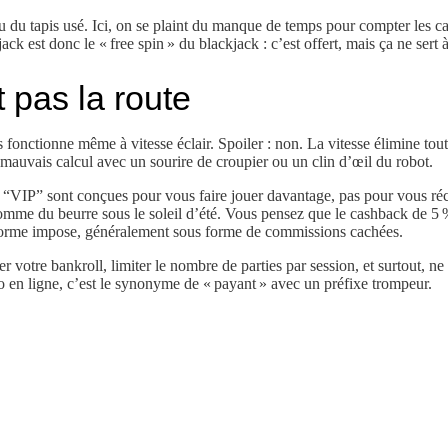
ou du tapis usé. Ici, on se plaint du manque de temps pour compter les ca
k est donc le « free spin » du blackjack : c’est offert, mais ça ne sert à
t pas la route
fonctionne même à vitesse éclair. Spoiler : non. La vitesse élimine tout
uvais calcul avec un sourire de croupier ou un clin d’œil du robot.
s “VIP” sont conçues pour vous faire jouer davantage, pas pour vous ré
 comme du beurre sous le soleil d’été. Vous pensez que le cashback de 
eforme impose, généralement sous forme de commissions cachées.
 votre bankroll, limiter le nombre de parties par session, et surtout, ne 
no en ligne, c’est le synonyme de « payant » avec un préfixe trompeur.