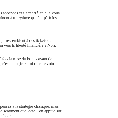
ois secondes et s’attend à ce que vous
nent à un rythme qui fait pâlir les
qui ressemblent à des tickets de
a vers la liberté financière ? Non,
0 fois la mise du bonus avant de
 c’est le logiciel qui calcule votre
ensez à la stratégie classique, mais
me sentiment que lorsqu’on appuie sur
ymboles.