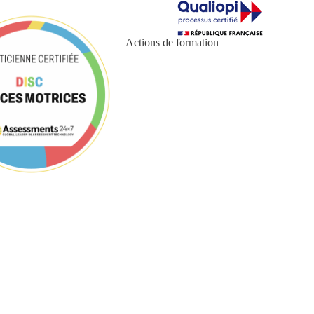
Actions de formation