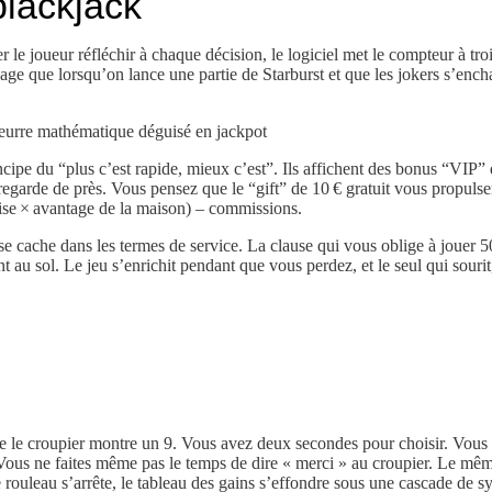
blackjack
er le joueur réfléchir à chaque décision, le logiciel met le compteur à tr
 que lorsqu’on lance une partie de Starburst et que les jokers s’enchaî
leurre mathématique déguisé en jackpot
ipe du “plus c’est rapide, mieux c’est”. Ils affichent des bonus “VIP” 
regarde de près. Vous pensez que le “gift” de 10 € gratuit vous propulser
mise × avantage de la maison) – commissions.
e cache dans les termes de service. La clause qui vous oblige à jouer 5
ent au sol. Le jeu s’enrichit pendant que vous perdez, et le seul qui sourit,
e le croupier montre un 9. Vous avez deux secondes pour choisir. Vous p
Vous ne faites même pas le temps de dire « merci » au croupier. Le mê
ouleau s’arrête, le tableau des gains s’effondre sous une cascade de s