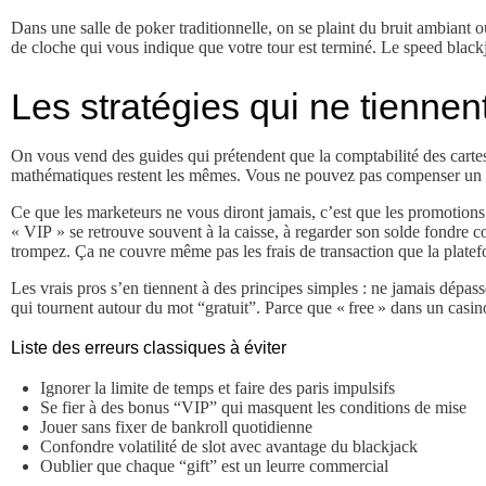
Dans une salle de poker traditionnelle, on se plaint du bruit ambiant 
de cloche qui vous indique que votre tour est terminé. Le speed blackjac
Les stratégies qui ne tiennen
On vous vend des guides qui prétendent que la comptabilité des cartes 
mathématiques restent les mêmes. Vous ne pouvez pas compenser un ma
Ce que les marketeurs ne vous diront jamais, c’est que les promotion
« VIP » se retrouve souvent à la caisse, à regarder son solde fondre
trompez. Ça ne couvre même pas les frais de transaction que la plat
Les vrais pros s’en tiennent à des principes simples : ne jamais dépasser
qui tournent autour du mot “gratuit”. Parce que « free » dans un casi
Liste des erreurs classiques à éviter
Ignorer la limite de temps et faire des paris impulsifs
Se fier à des bonus “VIP” qui masquent les conditions de mise
Jouer sans fixer de bankroll quotidienne
Confondre volatilité de slot avec avantage du blackjack
Oublier que chaque “gift” est un leurre commercial