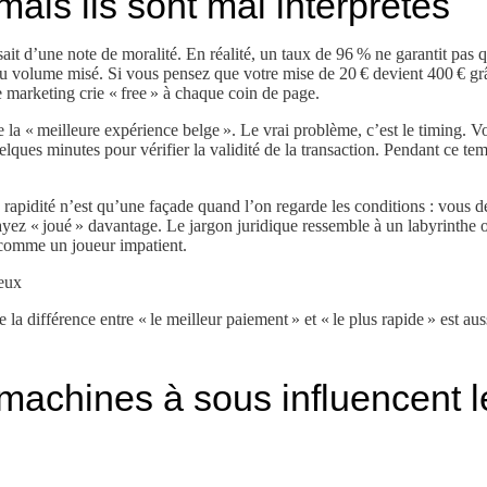
mais ils sont mal interprétés
sait d’une note de moralité. En réalité, un taux de 96 % ne garantit pas 
du volume misé. Si vous pensez que votre mise de 20 € devient 400 € grâ
marketing crie « free » à chaque coin de page.
a « meilleure expérience belge ». Le vrai problème, c’est le timing. Vou
lques minutes pour vérifier la validité de la transaction. Pendant ce temps
la rapidité n’est qu’une façade quand l’on regarde les conditions : vous d
 ayez « joué » davantage. Le jargon juridique ressemble à un labyrinth
 comme un joueur impatient.
neux
différence entre « le meilleur paiement » et « le plus rapide » est auss
machines à sous influencent l