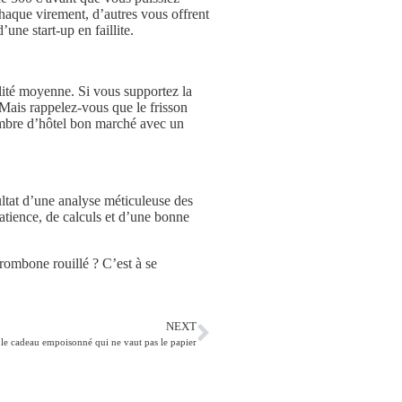
 chaque virement, d’autres vous offrent
une start‑up en faillite.
tilité moyenne. Si vous supportez la
 Mais rappelez‑vous que le frisson
ambre d’hôtel bon marché avec un
ultat d’une analyse méticuleuse des
patience, de calculs et d’une bonne
trombone rouillé ? C’est à se
NEXT
: le cadeau empoisonné qui ne vaut pas le papier