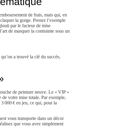
hématique
 remboursement de frais, mais qui, en
us claquer la gorge. Prenez l’exemple
louti par le facteur de mise
’art de masquer la contrainte sous un
e qu’on a trouvé la clé du succès,
»
couche de peinture neuve. Le « VIP »
e de votre mise totale. Par exemple,
3 000 € en jeu, ce qui, pour la
est vous transporte dans un décor
 réalisez que vous avez simplement