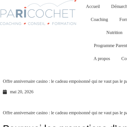
Accueil
Démarche
Coaching
For
Nutrition
Programme Parent
A propos
Co
Offre anniversaire casino : le cadeau empoisonné qui ne vaut pas le p
mai 20, 2026
Offre anniversaire casino : le cadeau empoisonné qui ne vaut pas le p