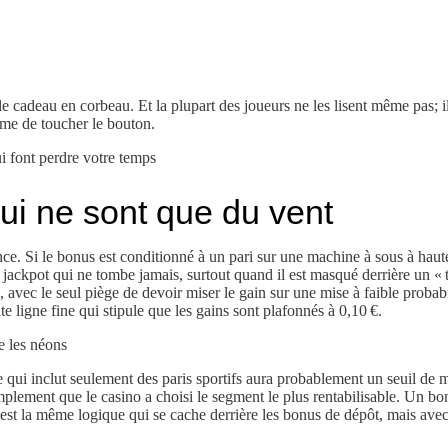
le cadeau en corbeau. Et la plupart des joueurs ne les lisent même pas; i
ême de toucher le bouton.
i font perdre votre temps
ui ne sont que du vent
 Si le bonus est conditionné à un pari sur une machine à sous à haute v
jackpot qui ne tombe jamais, surtout quand il est masqué derrière un «
is, avec le seul piège de devoir miser le gain sur une mise à faible probab
te ligne fine qui stipule que les gains sont plafonnés à 0,10 €.
e les néons
 qui inclut seulement des paris sportifs aura probablement un seuil de mi
simplement que le casino a choisi le segment le plus rentabilisable. Un 
est la même logique qui se cache derrière les bonus de dépôt, mais avec