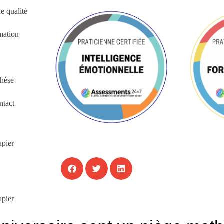
 qualité
mation
hèse
ntact
apier
apier