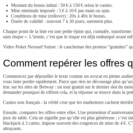
Montant du bonus initial : 50 € à 150 € selon le casino.
Mise minimale imposée : 5 € à 10 € par main ou spin.
Conditions de mise (rollover) : 20x à 40x le bonus.
Durée de validité : souvent 7 à 30 jours, rarement plus.
Chaque point de la liste est une petite épine qui, cumulée, transforme 
sans risque ». L’ironie, c’est que le risque est déjà embarqué avant m
Video Poker Neosurf Suisse : le cauchemar des promos “gratuites” qu
Comment repérer les offres q
Commencez par dépouiller le texte comme un avocat en pleine audience.
vous faire perdre rapidement. Parce que rien ne décourage plus qu’un 
truc sur les sites de Betway : un tour gratuit sur le dernier slot du mo
demander pourquoi ils offrent cela, et la réponse se trouve dans la peti
Casino non français : la vérité crue que les marketeurs cachent derrièr
Ensuite, comparez les offres entre elles. Une promotion d’anniversaire
jeux de table. Cela ne signifie pas qu’elle est plus généreuse ; c’est 
blackjack à 3 cartes, impose souvent des exigences de mise de 4 €. C’
attrayants.