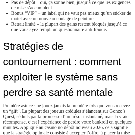
Pas de dépôt – oui, ça sonne bien, jusqu’à ce que les exigences
de mise s’accumulent.
Bonus “VIP” – un label qui ne vaut pas mieux qu’un sticker de
motel avec un nouveau coulage de peinture.
Retrait limité – la plupart des gains restent bloqués jusqu’à ce
que vous ayez rempli un questionnaire anti‑fraude.
Stratégies de
contournement : comment
exploiter le système sans
perdre sa santé mentale
Première astuce : ne jouez jamais la première fois que vous recevez
un “gift”. La plupart des joueurs crédules s’élancent sur Gonzo’s
Quest, séduits par la promesse d’un trésor instantané, mais la vraie
récompense, c’est l’expérience de perdre votre bankroll en quelques
minutes. Appliqué au casino no dépôt nouveau 2026, cela signifie
que la stratégie optimale consiste à accepter l’offre, à placer la mise