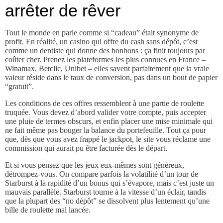
arrêter de rêver
Tout le monde en parle comme si “cadeau” était synonyme de
profit. En réalité, un casino qui offre du cash sans dépôt, c’est
comme un dentiste qui donne des bonbons : ça finit toujours par
coûter cher. Prenez les plateformes les plus connues en France –
Winamax, Betclic, Unibet – elles savent parfaitement que la vraie
valeur réside dans le taux de conversion, pas dans un bout de papier
“gratuit”.
Les conditions de ces offres ressemblent à une partie de roulette
truquée. Vous devez d’abord valider votre compte, puis accepter
une pluie de termes obscurs, et enfin placer une mise minimale qui
ne fait même pas bouger la balance du portefeuille. Tout ça pour
que, dès que vous avez frappé le jackpot, le site vous réclame une
commission qui aurait pu être facturée dès le départ.
Et si vous pensez que les jeux eux‑mêmes sont généreux,
détrompez‑vous. On compare parfois la volatilité d’un tour de
Starburst à la rapidité d’un bonus qui s’évapore, mais c’est juste un
mauvais parallèle. Starburst tourne à la vitesse d’un éclair, tandis
que la plupart des “no dépôt” se dissolvent plus lentement qu’une
bille de roulette mal lancée.