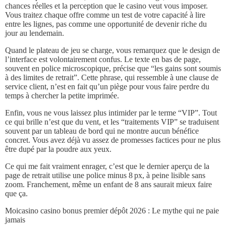
chances réelles et la perception que le casino veut vous imposer.
Vous traitez chaque offre comme un test de votre capacité à lire
entre les lignes, pas comme une opportunité de devenir riche du
jour au lendemain.
Quand le plateau de jeu se charge, vous remarquez que le design de
l’interface est volontairement confus. Le texte en bas de page,
souvent en police microscopique, précise que “les gains sont soumis
à des limites de retrait”. Cette phrase, qui ressemble à une clause de
service client, n’est en fait qu’un piège pour vous faire perdre du
temps à chercher la petite imprimée.
Enfin, vous ne vous laissez plus intimider par le terme “VIP”. Tout
ce qui brille n’est que du vent, et les “traitements VIP” se traduisent
souvent par un tableau de bord qui ne montre aucun bénéfice
concret. Vous avez déjà vu assez de promesses factices pour ne plus
être dupé par la poudre aux yeux.
Ce qui me fait vraiment enrager, c’est que le dernier aperçu de la
page de retrait utilise une police minus 8 px, à peine lisible sans
zoom. Franchement, même un enfant de 8 ans saurait mieux faire
que ça.
Moicasino casino bonus premier dépôt 2026 : Le mythe qui ne paie
jamais