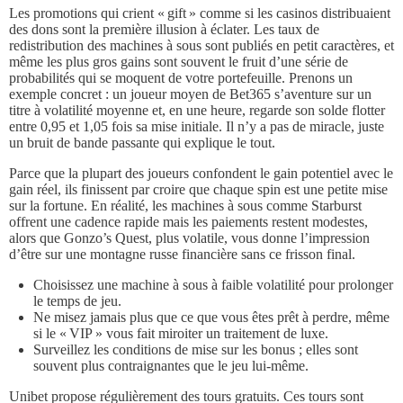
Les promotions qui crient « gift » comme si les casinos distribuaient
des dons sont la première illusion à éclater. Les taux de
redistribution des machines à sous sont publiés en petit caractères, et
même les plus gros gains sont souvent le fruit d’une série de
probabilités qui se moquent de votre portefeuille. Prenons un
exemple concret : un joueur moyen de Bet365 s’aventure sur un
titre à volatilité moyenne et, en une heure, regarde son solde flotter
entre 0,95 et 1,05 fois sa mise initiale. Il n’y a pas de miracle, juste
un bruit de bande passante qui explique le tout.
Parce que la plupart des joueurs confondent le gain potentiel avec le
gain réel, ils finissent par croire que chaque spin est une petite mise
sur la fortune. En réalité, les machines à sous comme Starburst
offrent une cadence rapide mais les paiements restent modestes,
alors que Gonzo’s Quest, plus volatile, vous donne l’impression
d’être sur une montagne russe financière sans ce frisson final.
Choisissez une machine à sous à faible volatilité pour prolonger
le temps de jeu.
Ne misez jamais plus que ce que vous êtes prêt à perdre, même
si le « VIP » vous fait miroiter un traitement de luxe.
Surveillez les conditions de mise sur les bonus ; elles sont
souvent plus contraignantes que le jeu lui‑même.
Unibet propose régulièrement des tours gratuits. Ces tours sont