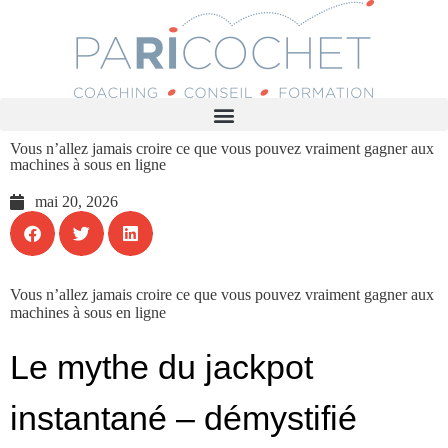
Vous n’allez jamais croire ce que vous pouvez vraiment gagner aux
machines à sous en ligne
mai 20, 2026
Vous n’allez jamais croire ce que vous pouvez vraiment gagner aux
machines à sous en ligne
Le mythe du jackpot
instantané – démystifié