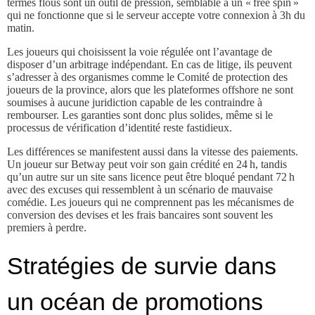
termes flous sont un outil de pression, semblable à un « free spin »
qui ne fonctionne que si le serveur accepte votre connexion à 3h du
matin.
Les joueurs qui choisissent la voie régulée ont l’avantage de
disposer d’un arbitrage indépendant. En cas de litige, ils peuvent
s’adresser à des organismes comme le Comité de protection des
joueurs de la province, alors que les plateformes offshore ne sont
soumises à aucune juridiction capable de les contraindre à
rembourser. Les garanties sont donc plus solides, même si le
processus de vérification d’identité reste fastidieux.
Les différences se manifestent aussi dans la vitesse des paiements.
Un joueur sur Betway peut voir son gain crédité en 24 h, tandis
qu’un autre sur un site sans licence peut être bloqué pendant 72 h
avec des excuses qui ressemblent à un scénario de mauvaise
comédie. Les joueurs qui ne comprennent pas les mécanismes de
conversion des devises et les frais bancaires sont souvent les
premiers à perdre.
Stratégies de survie dans
un océan de promotions