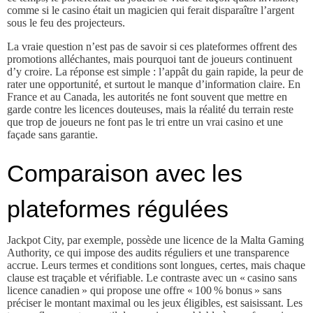
comme si le casino était un magicien qui ferait disparaître l’argent
sous le feu des projecteurs.
La vraie question n’est pas de savoir si ces plateformes offrent des
promotions alléchantes, mais pourquoi tant de joueurs continuent
d’y croire. La réponse est simple : l’appât du gain rapide, la peur de
rater une opportunité, et surtout le manque d’information claire. En
France et au Canada, les autorités ne font souvent que mettre en
garde contre les licences douteuses, mais la réalité du terrain reste
que trop de joueurs ne font pas le tri entre un vrai casino et une
façade sans garantie.
Comparaison avec les
plateformes régulées
Jackpot City, par exemple, possède une licence de la Malta Gaming
Authority, ce qui impose des audits réguliers et une transparence
accrue. Leurs termes et conditions sont longues, certes, mais chaque
clause est traçable et vérifiable. Le contraste avec un « casino sans
licence canadien » qui propose une offre « 100 % bonus » sans
préciser le montant maximal ou les jeux éligibles, est saisissant. Les