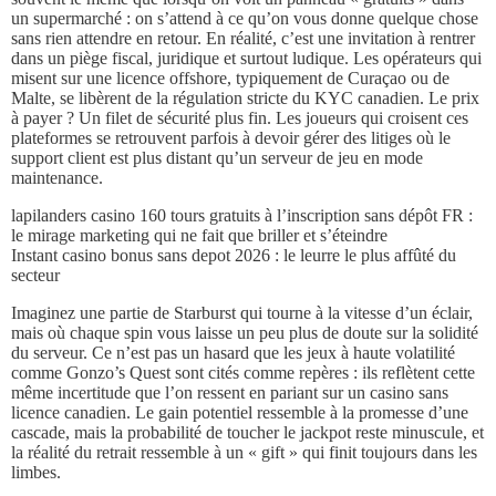
un supermarché : on s’attend à ce qu’on vous donne quelque chose
sans rien attendre en retour. En réalité, c’est une invitation à rentrer
dans un piège fiscal, juridique et surtout ludique. Les opérateurs qui
misent sur une licence offshore, typiquement de Curaçao ou de
Malte, se libèrent de la régulation stricte du KYC canadien. Le prix
à payer ? Un filet de sécurité plus fin. Les joueurs qui croisent ces
plateformes se retrouvent parfois à devoir gérer des litiges où le
support client est plus distant qu’un serveur de jeu en mode
maintenance.
lapilanders casino 160 tours gratuits à l’inscription sans dépôt FR :
le mirage marketing qui ne fait que briller et s’éteindre
Instant casino bonus sans depot 2026 : le leurre le plus affûté du
secteur
Imaginez une partie de Starburst qui tourne à la vitesse d’un éclair,
mais où chaque spin vous laisse un peu plus de doute sur la solidité
du serveur. Ce n’est pas un hasard que les jeux à haute volatilité
comme Gonzo’s Quest sont cités comme repères : ils reflètent cette
même incertitude que l’on ressent en pariant sur un casino sans
licence canadien. Le gain potentiel ressemble à la promesse d’une
cascade, mais la probabilité de toucher le jackpot reste minuscule, et
la réalité du retrait ressemble à un « gift » qui finit toujours dans les
limbes.