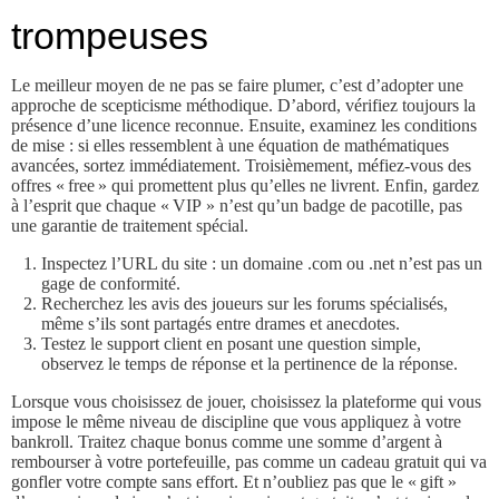
trompeuses
Le meilleur moyen de ne pas se faire plumer, c’est d’adopter une
approche de scepticisme méthodique. D’abord, vérifiez toujours la
présence d’une licence reconnue. Ensuite, examinez les conditions
de mise : si elles ressemblent à une équation de mathématiques
avancées, sortez immédiatement. Troisièmement, méfiez-vous des
offres « free » qui promettent plus qu’elles ne livrent. Enfin, gardez
à l’esprit que chaque « VIP » n’est qu’un badge de pacotille, pas
une garantie de traitement spécial.
Inspectez l’URL du site : un domaine .com ou .net n’est pas un
gage de conformité.
Recherchez les avis des joueurs sur les forums spécialisés,
même s’ils sont partagés entre drames et anecdotes.
Testez le support client en posant une question simple,
observez le temps de réponse et la pertinence de la réponse.
Lorsque vous choisissez de jouer, choisissez la plateforme qui vous
impose le même niveau de discipline que vous appliquez à votre
bankroll. Traitez chaque bonus comme une somme d’argent à
rembourser à votre portefeuille, pas comme un cadeau gratuit qui va
gonfler votre compte sans effort. Et n’oubliez pas que le « gift »