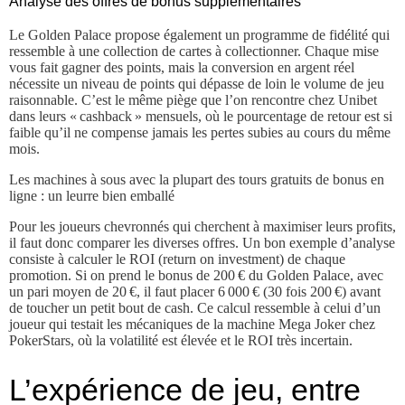
Analyse des offres de bonus supplémentaires
Le Golden Palace propose également un programme de fidélité qui
ressemble à une collection de cartes à collectionner. Chaque mise
vous fait gagner des points, mais la conversion en argent réel
nécessite un niveau de points qui dépasse de loin le volume de jeu
raisonnable. C’est le même piège que l’on rencontre chez Unibet
dans leurs « cashback » mensuels, où le pourcentage de retour est si
faible qu’il ne compense jamais les pertes subies au cours du même
mois.
Les machines à sous avec la plupart des tours gratuits de bonus en
ligne : un leurre bien emballé
Pour les joueurs chevronnés qui cherchent à maximiser leurs profits,
il faut donc comparer les diverses offres. Un bon exemple d’analyse
consiste à calculer le ROI (return on investment) de chaque
promotion. Si on prend le bonus de 200 € du Golden Palace, avec
un pari moyen de 20 €, il faut placer 6 000 € (30 fois 200 €) avant
de toucher un petit bout de cash. Ce calcul ressemble à celui d’un
joueur qui testait les mécaniques de la machine Mega Joker chez
PokerStars, où la volatilité est élevée et le ROI très incertain.
L’expérience de jeu, entre