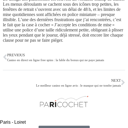
Les menus déroulants se cachent sous des icônes trop petites, les
fenêtres de retrait s’ouvrent avec un délai de 48 h, et les limites de
mise quotidiennes sont affichées en police miniature – presque
illisible. L’une des dernières frustrations que j’ai rencontrées, c’est
le fait que la case à cocher « J’accepte les conditions de mise »
utilise une police d’une taille ridiculement petite, obligeant à plisser
les yeux pendant que le joueur, déjà stressé, doit encore lire chaque
clause pour ne pas se faire piéger.
PREVIOUS
Casino en direct en ligne free spins : la fable du bonus qui ne paye jamais
NEXT
Le meilleur casino en ligne avis : le masque qui ne tombe jamais
Paris - Loiret