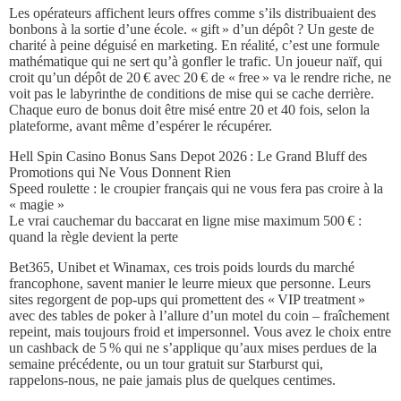
Les opérateurs affichent leurs offres comme s’ils distribuaient des
bonbons à la sortie d’une école. « gift » d’un dépôt ? Un geste de
charité à peine déguisé en marketing. En réalité, c’est une formule
mathématique qui ne sert qu’à gonfler le trafic. Un joueur naïf, qui
croit qu’un dépôt de 20 € avec 20 € de « free » va le rendre riche, ne
voit pas le labyrinthe de conditions de mise qui se cache derrière.
Chaque euro de bonus doit être misé entre 20 et 40 fois, selon la
plateforme, avant même d’espérer le récupérer.
Hell Spin Casino Bonus Sans Depot 2026 : Le Grand Bluff des
Promotions qui Ne Vous Donnent Rien
Speed roulette : le croupier français qui ne vous fera pas croire à la
« magie »
Le vrai cauchemar du baccarat en ligne mise maximum 500 € :
quand la règle devient la perte
Bet365, Unibet et Winamax, ces trois poids lourds du marché
francophone, savent manier le leurre mieux que personne. Leurs
sites regorgent de pop‑ups qui promettent des « VIP treatment »
avec des tables de poker à l’allure d’un motel du coin – fraîchement
repeint, mais toujours froid et impersonnel. Vous avez le choix entre
un cashback de 5 % qui ne s’applique qu’aux mises perdues de la
semaine précédente, ou un tour gratuit sur Starburst qui,
rappelons‑nous, ne paie jamais plus de quelques centimes.