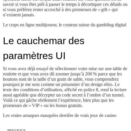
savoir si vous êtes prêt à passer le temps à décortiquer ces détails ou
si vous préférez rester accroché à des promesses de « gift » qui
n’existent jamais.
Le craps en ligne multijoueur, le couteau suisse du gambling digital
Le cauchemar des
paramètres UI
Si vous avez déjà essayé de sélectionner votre mise sur une table de
roulette et que vous avez dû zoomer jusqu’à 200 % parce que les
boutons sont de la taille d’un grain de sable, vous comprendrez
pourquoi je me sens comme un prisonnier d’un design rétro. Le
texte des conditions d’utilisation, affiché en police 8, rend la lecture
aussi agréable que décrypter un code secret à l’ombre d’un tunnel.
Voilà ce qui gâche réellement l’expérience, bien plus que les
promesses de « VIP » ou les bonus gratuits.
Les vraies arnaques masquées derrière de vrais jeux de casino
PREVIOUS