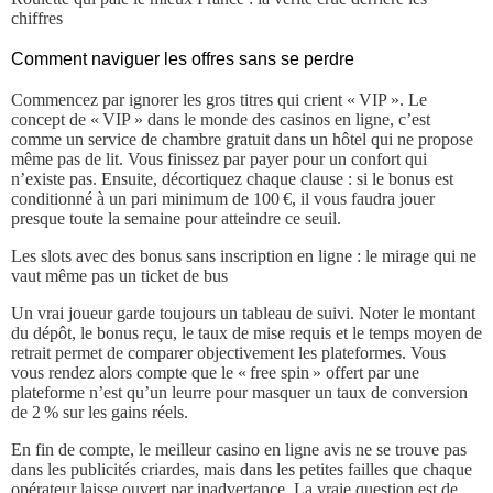
chiffres
Comment naviguer les offres sans se perdre
Commencez par ignorer les gros titres qui crient « VIP ». Le
concept de « VIP » dans le monde des casinos en ligne, c’est
comme un service de chambre gratuit dans un hôtel qui ne propose
même pas de lit. Vous finissez par payer pour un confort qui
n’existe pas. Ensuite, décortiquez chaque clause : si le bonus est
conditionné à un pari minimum de 100 €, il vous faudra jouer
presque toute la semaine pour atteindre ce seuil.
Les slots avec des bonus sans inscription en ligne : le mirage qui ne
vaut même pas un ticket de bus
Un vrai joueur garde toujours un tableau de suivi. Noter le montant
du dépôt, le bonus reçu, le taux de mise requis et le temps moyen de
retrait permet de comparer objectivement les plateformes. Vous
vous rendez alors compte que le « free spin » offert par une
plateforme n’est qu’un leurre pour masquer un taux de conversion
de 2 % sur les gains réels.
En fin de compte, le meilleur casino en ligne avis ne se trouve pas
dans les publicités criardes, mais dans les petites failles que chaque
opérateur laisse ouvert par inadvertance. La vraie question est de