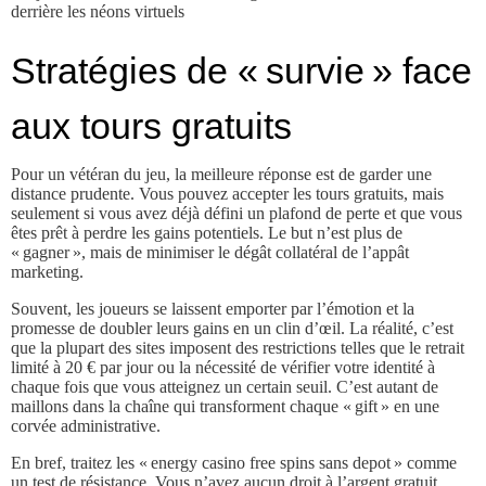
derrière les néons virtuels
Stratégies de « survie » face
aux tours gratuits
Pour un vétéran du jeu, la meilleure réponse est de garder une
distance prudente. Vous pouvez accepter les tours gratuits, mais
seulement si vous avez déjà défini un plafond de perte et que vous
êtes prêt à perdre les gains potentiels. Le but n’est plus de
« gagner », mais de minimiser le dégât collatéral de l’appât
marketing.
Souvent, les joueurs se laissent emporter par l’émotion et la
promesse de doubler leurs gains en un clin d’œil. La réalité, c’est
que la plupart des sites imposent des restrictions telles que le retrait
limité à 20 € par jour ou la nécessité de vérifier votre identité à
chaque fois que vous atteignez un certain seuil. C’est autant de
maillons dans la chaîne qui transforment chaque « gift » en une
corvée administrative.
En bref, traitez les « energy casino free spins sans depot » comme
un test de résistance. Vous n’avez aucun droit à l’argent gratuit,