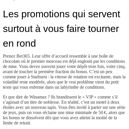
Les promotions qui servent
surtout à vous faire tourner
en rond
Prenez Bet365. Leur offre d’accueil ressemble à une boîte de
chocolats où le premier morceau est déjà englouti par les conditions
de mise. Vous devez souvent jouer votre dépôt trois fois, voire cinq,
avant de toucher la première fraction du bonus. C’est un peu
comme jouer à Starburst : la vitesse de rotation est excitante, mais la
volatilité reste modérée, alors que le vrai problème vient du petit
texte qui vous enferme dans un labyrinthe de conditions.
Et que dire de Winamax ? Ils brandissent le « VIP » comme s’il
s’agissait d’un titre de noblesse. En réalité, c’est un motel à deux
étoiles avec un nouveau tapis. Vous êtes invité à parier sur une série
de jeux, puis on vous réclame une mise minimale de 50 €, alors que
les bonus se dissolvent dès que vous avez atteint la moitié de la
limite de retrait.