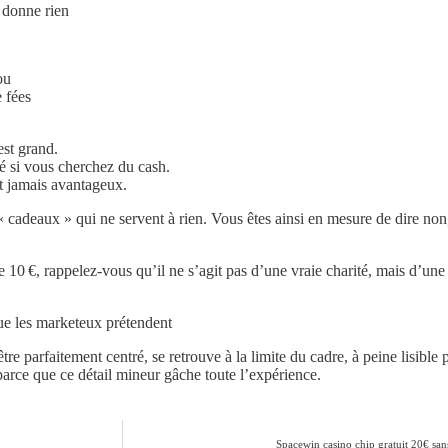
e donne rien
ou
e fées
est grand.
ité si vous cherchez du cash.
est jamais avantageux.
 cadeaux » qui ne servent à rien. Vous êtes ainsi en mesure de dire non
e 10 €, rappelez-vous qu’il ne s’agit pas d’une vraie charité, mais d’un
que les marketeux prétendent
être parfaitement centré, se retrouve à la limite du cadre, à peine lisible 
parce que ce détail mineur gâche toute l’expérience.
Spacewin casino chip gratuit 20€ san