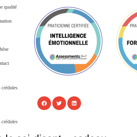
 qualité
mation
hèse
ntact
 crédules
 crédules