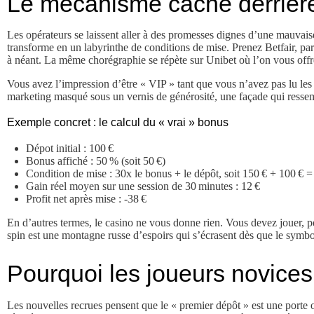
Le mécanisme caché derrière
Les opérateurs se laissent aller à des promesses dignes d’une mauvais
transforme en un labyrinthe de conditions de mise. Prenez Betfair, par
à néant. La même chorégraphie se répète sur Unibet où l’on vous offre
Vous avez l’impression d’être « VIP » tant que vous n’avez pas lu les
marketing masqué sous un vernis de générosité, une façade qui ressem
Exemple concret : le calcul du « vrai » bonus
Dépot initial : 100 €
Bonus affiché : 50 % (soit 50 €)
Condition de mise : 30x le bonus + le dépôt, soit 150 € + 100 € =
Gain réel moyen sur une session de 30 minutes : 12 €
Profit net après mise : -38 €
En d’autres termes, le casino ne vous donne rien. Vous devez jouer, pe
spin est une montagne russe d’espoirs qui s’écrasent dès que le symbol
Pourquoi les joueurs novices
Les nouvelles recrues pensent que le « premier dépôt » est une porte ouv