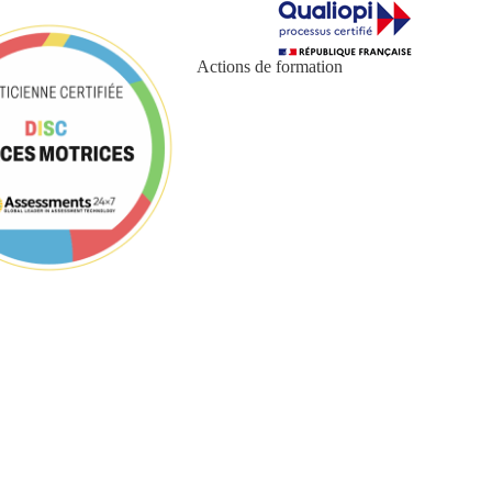
Actions de formation