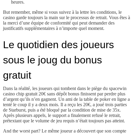
heures.
But remember, même si vous suivez à la lettre les conditions, le
casino garde toujours la main sur le processus de retrait. Vous êtes à
la merci d’une équipe de conformité qui peut demander des
justificatifs supplémentaires à n’importe quel moment.
Le quotidien des joueurs
sous le joug du bonus
gratuit
Dans la réalité, les joueurs qui tombent dans le piège du spacewin
casino chip gratuit 20€ sans dépôt bonus finissent par perdre plus
d’argent qu’ils n’en gagnent. Un ami de la table de poker en ligne a
tenté le coup il y a deux mois. Il a reçu les 20€, a joué trois parties
de Starburst, puis a été bloqué par la condition de mise de 35x.
Après plusieurs appels, le support a finalement refusé le retrait,
prétextant que le volume de jeu requis n’était toujours pas atteint.
And the worst part? Le même joueur a découvert que son compte