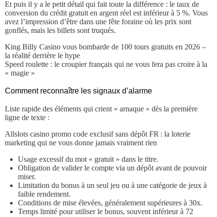
Et puis il y a le petit détail qui fait toute la différence : le taux de
conversion du crédit gratuit en argent réel est inférieur à 5 %. Vous
avez l’impression d’être dans une fête foraine où les prix sont
gonflés, mais les billets sont truqués.
King Billy Casino vous bombarde de 100 tours gratuits en 2026 –
la réalité derrière le hype
Speed roulette : le croupier français qui ne vous fera pas croire à la
« magie »
Comment reconnaître les signaux d’alarme
Liste rapide des éléments qui crient « arnaque » dès la première
ligne de texte :
Allslots casino promo code exclusif sans dépôt FR : la loterie
marketing qui ne vous donne jamais vraiment rien
Usage excessif du mot « gratuit » dans le titre.
Obligation de valider le compte via un dépôt avant de pouvoir
miser.
Limitation du bonus à un seul jeu ou à une catégorie de jeux à
faible rendement.
Conditions de mise élevées, généralement supérieures à 30x.
Temps limité pour utiliser le bonus, souvent inférieur à 72