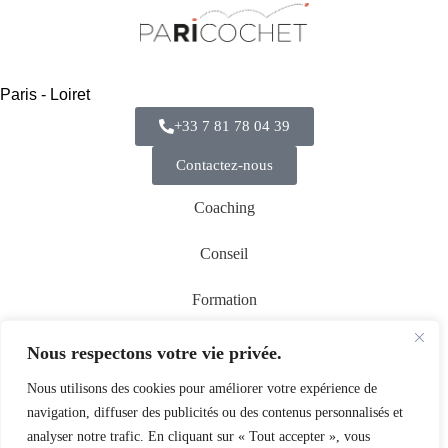
Paris - Loiret
+33 7 81 78 04 39
Contactez-nous
Coaching
Conseil
Formation
Nutrition
Nous respectons votre vie privée.
Nous utilisons des cookies pour améliorer votre expérience de
Programme Parenthèse
navigation, diffuser des publicités ou des contenus personnalisés et
analyser notre trafic. En cliquant sur « Tout accepter », vous