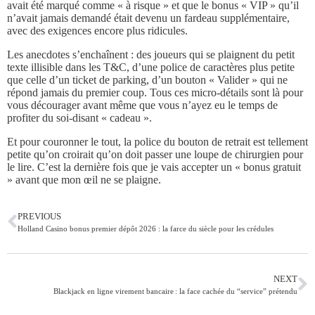
avait été marqué comme « à risque » et que le bonus « VIP » qu’il
n’avait jamais demandé était devenu un fardeau supplémentaire,
avec des exigences encore plus ridicules.
Les anecdotes s’enchaînent : des joueurs qui se plaignent du petit
texte illisible dans les T&C, d’une police de caractères plus petite
que celle d’un ticket de parking, d’un bouton « Valider » qui ne
répond jamais du premier coup. Tous ces micro-détails sont là pour
vous décourager avant même que vous n’ayez eu le temps de
profiter du soi‑disant « cadeau ».
Et pour couronner le tout, la police du bouton de retrait est tellement
petite qu’on croirait qu’on doit passer une loupe de chirurgien pour
le lire. C’est la dernière fois que je vais accepter un « bonus gratuit
» avant que mon œil ne se plaigne.
PREVIOUS
Holland Casino bonus premier dépôt 2026 : la farce du siècle pour les crédules
NEXT
Blackjack en ligne virement bancaire : la face cachée du “service” prétendu