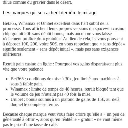
dilue comme du gravier dans le désert.
Les marques qui se cachent derrière le mirage
Bet365, Winamax et Unibet excellent dans l’art subtil de la
promesse. Tous affichent leurs propres versions du spacewin casino
chip gratuit 20€ sans dépôt bonus, mais aucun ne vous laisse
réellement profiter du « gratuit ». Au lieu de cela, ils vous poussent
à déposer 10€, 20€, voire 50€, en vous rappelant que « sans dépôt »
signifie seulement « sans dépôt initial », mais pas sans exigences
ultérieures.
Retrait gain casino en ligne : Pourquoi vos gains disparaissent plus
vite que votre patience
Bet365 : conditions de mise à 30x, jeu limité aux machines à
sous à faible gain.
Winamax : limite de temps de 48 heures, retrait bloqué tant que
le volume de jeu n’atteint pas 40 fois la mise.
Unibet : bonus soumis à un plafond de gains de 15€, au-delà
duquel le compte se ferme.
Because chaque marque veut vous faire croire qu’elle a « un peu de
générosité à offrir », alors qu’en réalité le « gratuit » ne vaut même
pas le prix d’une tasse de café.