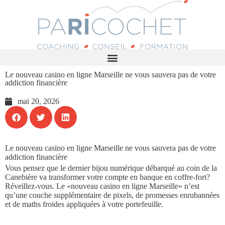
Le nouveau casino en ligne Marseille ne vous sauvera pas de votre
addiction financière
mai 20, 2026
Le nouveau casino en ligne Marseille ne vous sauvera pas de votre
addiction financière
Vous pensez que le dernier bijou numérique débarqué au coin de la
Canebière va transformer votre compte en banque en coffre-fort?
Réveillez‑vous. Le «nouveau casino en ligne Marseille» n’est
qu’une couche supplémentaire de pixels, de promesses enrubannées
et de maths froides appliquées à votre portefeuille.