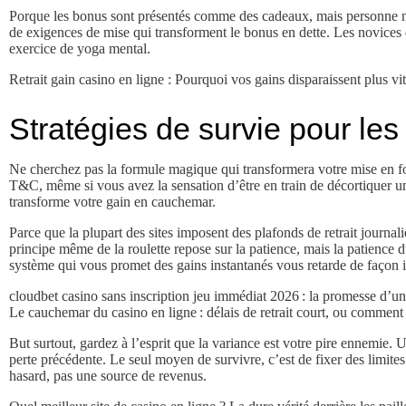
Porque les bonus sont présentés comme des cadeaux, mais personne ne d
de exigences de mise qui transforment le bonus en dette. Les novices q
exercice de yoga mental.
Retrait gain casino en ligne : Pourquoi vos gains disparaissent plus vi
Stratégies de survie pour les
Ne cherchez pas la formule magique qui transformera votre mise en for
T&C, même si vous avez la sensation d’être en train de décortiquer u
transforme votre gain en cauchemar.
Parce que la plupart des sites imposent des plafonds de retrait journa
principe même de la roulette repose sur la patience, mais la patience
système qui vous promet des gains instantanés vous retarde de façon i
cloudbet casino sans inscription jeu immédiat 2026 : la promesse d’une 
Le cauchemar du casino en ligne : délais de retrait court, ou comment 
But surtout, gardez à l’esprit que la variance est votre pire ennemie. 
perte précédente. Le seul moyen de survivre, c’est de fixer des limites
hasard, pas une source de revenus.