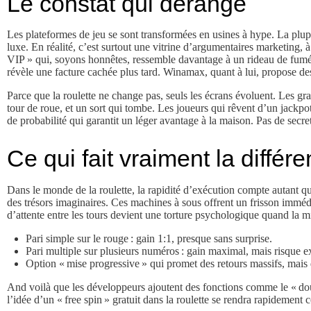
Le constat qui dérange
Les plateformes de jeu se sont transformées en usines à hype. La plupa
luxe. En réalité, c’est surtout une vitrine d’argumentaires marketing, 
VIP » qui, soyons honnêtes, ressemble davantage à un rideau de fumée 
révèle une facture cachée plus tard. Winamax, quant à lui, propose de
Parce que la roulette ne change pas, seuls les écrans évoluent. Les gra
tour de roue, et un sort qui tombe. Les joueurs qui rêvent d’un jackpo
de probabilité qui garantit un léger avantage à la maison. Pas de secret,
Ce qui fait vraiment la différ
Dans le monde de la roulette, la rapidité d’exécution compte autant q
des trésors imaginaires. Ces machines à sous offrent un frisson immédi
d’attente entre les tours devient une torture psychologique quand la mi
Pari simple sur le rouge : gain 1:1, presque sans surprise.
Pari multiple sur plusieurs numéros : gain maximal, mais risque e
Option « mise progressive » qui promet des retours massifs, mais q
And voilà que les développeurs ajoutent des fonctions comme le « doub
l’idée d’un « free spin » gratuit dans la roulette se rendra rapidement 