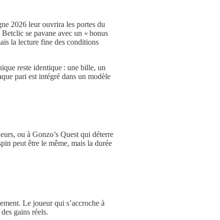
gne 2026 leur ouvrira les portes du
es. Betclic se pavane avec un « bonus
s la lecture fine des conditions
que reste identique : une bille, un
haque pari est intégré dans un modèle
leurs, ou à Gonzo’s Quest qui déterre
spin peut être le même, mais la durée
gement. Le joueur qui s’accroche à
 des gains réels.