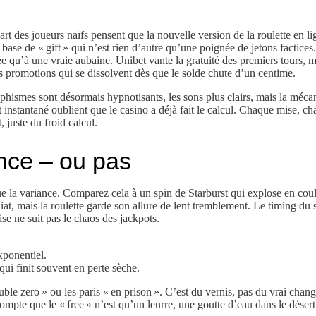
rt des joueurs naïfs pensent que la nouvelle version de la roulette en li
à base de « gift » qui n’est rien d’autre qu’une poignée de jetons factic
qu’à une vraie aubaine. Unibet vante la gratuité des premiers tours, mai
s promotions qui se dissolvent dès que le solde chute d’un centime.
phismes sont désormais hypnotisants, les sons plus clairs, mais la mécani
t instantané oublient que le casino a déjà fait le calcul. Chaque mise, c
 juste du froid calcul.
ence – ou pas
ue la variance. Comparez cela à un spin de Starburst qui explose en cou
at, mais la roulette garde son allure de lent tremblement. Le timing du 
se ne suit pas le chaos des jackpots.
xponentiel.
ui finit souvent en perte sèche.
le zero » ou les paris « en prison ». C’est du vernis, pas du vrai chan
compte que le « free » n’est qu’un leurre, une goutte d’eau dans le désert