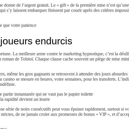
onne de l’argent gratuit. Le « gift » de la première mise n’est qu’une 
ui s’y laissent embarquer finissent par courir après des critères imposs
te que votre patience
 joueurs endurcis
tune. La meilleure arme contre le marketing hypnotique, c’est la désillu
n roman de Tolstoï. Chaque clause cache souvent un piège de mise minima
liers, même les gros gagnants se retrouvent à attendre des jours absurdes
 du casino se mesure en heures, voire semaines, pour les transferts. L’
ndéfinie.
partie instantanée qui ne vaut pas le papier toilette
la rapidité devient un leurre
Une série de noirs consécutifs peut vous épuiser rapidement, surtout si 
 strictes, de ne jamais croire aux promesses de bonus « VIP », et d’accep